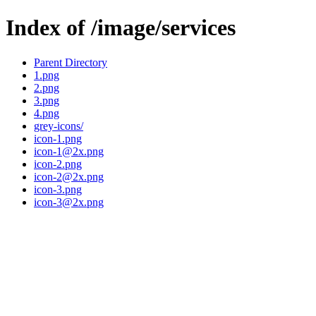
Index of /image/services
Parent Directory
1.png
2.png
3.png
4.png
grey-icons/
icon-1.png
icon-1@2x.png
icon-2.png
icon-2@2x.png
icon-3.png
icon-3@2x.png